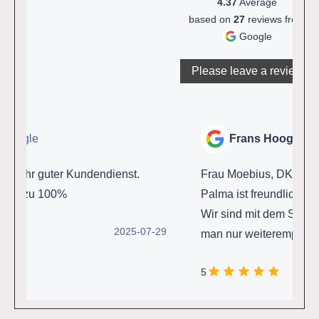
4.37
Average
based on
27
reviews from
Google
Please leave a review
le
Frans Hooghiemstra
O
hr guter Kundendienst.
Frau Moebius, DKV Beraterin
zu 100%
Palma ist freundlich, hilfsber
Wir sind mit dem Service seh
2025-07-29
man nur weiterempfehlen 👍
5