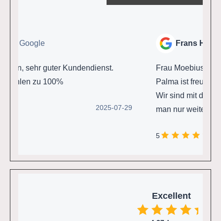
 Google
Frans Hooghiems
n, sehr guter Kundendienst.
Frau Moebius, DKV Berat
hlen zu 100%
Palma ist freundlich, hil
Wir sind mit dem Servic
2025-07-29
man nur weiterempfehle
5
Excellent