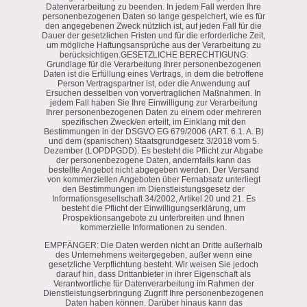
Datenverarbeitung zu beenden. In jedem Fall werden Ihre
personenbezogenen Daten so lange gespeichert, wie es für
den angegebenen Zweck nützlich ist, auf jeden Fall für die
Dauer der gesetzlichen Fristen und für die erforderliche Zeit,
um mögliche Haftungsansprüche aus der Verarbeitung zu
berücksichtigen.GESETZLICHE BERECHTIGUNG:
Grundlage für die Verarbeitung Ihrer personenbezogenen
Daten ist die Erfüllung eines Vertrags, in dem die betroffene
Person Vertragspartner ist, oder die Anwendung auf
Ersuchen desselben von vorvertraglichen Maßnahmen. In
jedem Fall haben Sie Ihre Einwilligung zur Verarbeitung
Ihrer personenbezogenen Daten zu einem oder mehreren
spezifischen Zweck/en erteilt, im Einklang mit den
Bestimmungen in der DSGVO EG 679/2006 (ART. 6.1. A. B)
und dem (spanischen) Staatsgrundgesetz 3/2018 vom 5.
Dezember (LOPDPGDD). Es besteht die Pflicht zur Abgabe
der personenbezogene Daten, andernfalls kann das
bestellte Angebot nicht abgegeben werden. Der Versand
von kommerziellen Angeboten über Fernabsatz unterliegt
den Bestimmungen im Dienstleistungsgesetz der
Informationsgesellschaft 34/2002, Artikel 20 und 21. Es
besteht die Pflicht der Einwilligungserklärung, um
Prospektionsangebote zu unterbreiten und Ihnen
kommerzielle Informationen zu senden.
EMPFÄNGER: Die Daten werden nicht an Dritte außerhalb
des Unternehmens weitergegeben, außer wenn eine
gesetzliche Verpflichtung besteht. Wir weisen Sie jedoch
darauf hin, dass Drittanbieter in ihrer Eigenschaft als
Verantwortliche für Datenverarbeitung im Rahmen der
Dienstleistungserbringung Zugriff Ihre personenbezogenen
Daten haben können. Darüber hinaus kann das