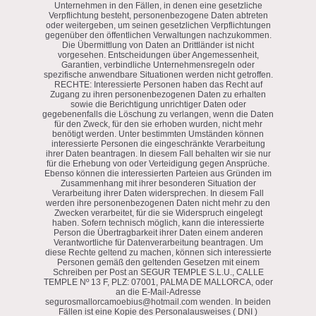
Unternehmen in den Fällen, in denen eine gesetzliche
Verpflichtung besteht, personenbezogene Daten abtreten
oder weitergeben, um seinen gesetzlichen Verpflichtungen
gegenüber den öffentlichen Verwaltungen nachzukommen.
Die Übermittlung von Daten an Drittländer ist nicht
vorgesehen. Entscheidungen über Angemessenheit,
Garantien, verbindliche Unternehmensregeln oder
spezifische anwendbare Situationen werden nicht getroffen.
RECHTE: Interessierte Personen haben das Recht auf
Zugang zu ihren personenbezogenen Daten zu erhalten
sowie die Berichtigung unrichtiger Daten oder
gegebenenfalls die Löschung zu verlangen, wenn die Daten
für den Zweck, für den sie erhoben wurden, nicht mehr
benötigt werden. Unter bestimmten Umständen können
interessierte Personen die eingeschränkte Verarbeitung
ihrer Daten beantragen. In diesem Fall behalten wir sie nur
für die Erhebung von oder Verteidigung gegen Ansprüche.
Ebenso können die interessierten Parteien aus Gründen im
Zusammenhang mit ihrer besonderen Situation der
Verarbeitung ihrer Daten widersprechen. In diesem Fall
werden ihre personenbezogenen Daten nicht mehr zu den
Zwecken verarbeitet, für die sie Widerspruch eingelegt
haben. Sofern technisch möglich, kann die interessierte
Person die Übertragbarkeit ihrer Daten einem anderen
Verantwortliche für Datenverarbeitung beantragen. Um
diese Rechte geltend zu machen, können sich interessierte
Personen gemäß den geltenden Gesetzen mit einem
Schreiben per Post an SEGUR TEMPLE S.L.U., CALLE
TEMPLE Nº 13 F, PLZ: 07001, PALMA DE MALLORCA, oder
an die E-Mail-Adresse
segurosmallorcamoebius@hotmail.com wenden. In beiden
Fällen ist eine Kopie des Personalausweises ( DNI )