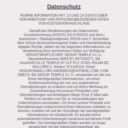
Datenschutz
RUBRIK INFORMATION ART. 13 UND 14 DSGVO ÜBER
VERARBEITUNG VON PERSONENBEZOGENEN DATEN
VON KOSTENVORANSCHLÄGE
Gemäß den Bestimmungen der Datenschutz-
Grundverordnung (DSGVO, EG 679/2016 und dem (
spanischen ) Staatsgrundgesetz 3/2018 vom 5. Dezember,
über Schutz personenbezogener Daten und Gewährleistung
digitaler Rechte, stellen wir die folgenden Informationen zur
Verarbeitung Ihrer persönlichen Daten zur Verfügung:
VERANTWORTLICHER: SEGUR TEMPLE S.L.U.,
Steueridentnummer (NIF/CIF): B57530271, Mit
Anschrift:CALLE TEMPLE Nº 13 F PLZ: 07001 PALMA DE
MALLORCA, Telefon: 971105104, Email:
SEGUROSMALLORCAMOEBIUS@HOTMAIL.COM. COM.
ZWECK: Bei SEGUR TEMPLE S.L.U. verarbeiten wir die von
Ihnen bereitgestellten Informationen, um einen
Kostenvoranschlag der von uns angebotenen
Dienstleistungen zu erstellen und um Ihnen Werbung im
Zusammenhang mit unseren Produkten und
Dienstleistungen auf beliebigem Wege (Post, E-Mail oder
Telefon) zu senden und Sie zu Veranstaltungen des
Unternehmens einzuladen. Um Ihnen unsere Produkte und
Dienstleistungen entsprechend Ihren Interessen anbieten zu
können, erstellen wir auf der Grundlage der bereitgestellten
Informationen ein Käuferprofil. Es werden keine
automatisierten Entscheidungen basierend auf diesem Profil
getroffen. Die bereitgestellten Daten werden so lange
gespeichert, bis der Interessent beantragt, die