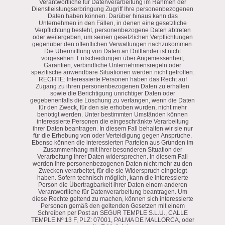
Verantwortliche für Datenverarbeitung im Rahmen der
Dienstleistungserbringung Zugriff Ihre personenbezogenen
Daten haben können. Darüber hinaus kann das
Unternehmen in den Fällen, in denen eine gesetzliche
Verpflichtung besteht, personenbezogene Daten abtreten
oder weitergeben, um seinen gesetzlichen Verpflichtungen
gegenüber den öffentlichen Verwaltungen nachzukommen.
Die Übermittlung von Daten an Drittländer ist nicht
vorgesehen. Entscheidungen über Angemessenheit,
Garantien, verbindliche Unternehmensregeln oder
spezifische anwendbare Situationen werden nicht getroffen.
RECHTE: Interessierte Personen haben das Recht auf
Zugang zu ihren personenbezogenen Daten zu erhalten
sowie die Berichtigung unrichtiger Daten oder
gegebenenfalls die Löschung zu verlangen, wenn die Daten
für den Zweck, für den sie erhoben wurden, nicht mehr
benötigt werden. Unter bestimmten Umständen können
interessierte Personen die eingeschränkte Verarbeitung
ihrer Daten beantragen. In diesem Fall behalten wir sie nur
für die Erhebung von oder Verteidigung gegen Ansprüche.
Ebenso können die interessierten Parteien aus Gründen im
Zusammenhang mit ihrer besonderen Situation der
Verarbeitung ihrer Daten widersprechen. In diesem Fall
werden ihre personenbezogenen Daten nicht mehr zu den
Zwecken verarbeitet, für die sie Widerspruch eingelegt
haben. Sofern technisch möglich, kann die interessierte
Person die Übertragbarkeit ihrer Daten einem anderen
Verantwortliche für Datenverarbeitung beantragen. Um
diese Rechte geltend zu machen, können sich interessierte
Personen gemäß den geltenden Gesetzen mit einem
Schreiben per Post an SEGUR TEMPLE S.L.U., CALLE
TEMPLE Nº 13 F, PLZ: 07001, PALMA DE MALLORCA, oder