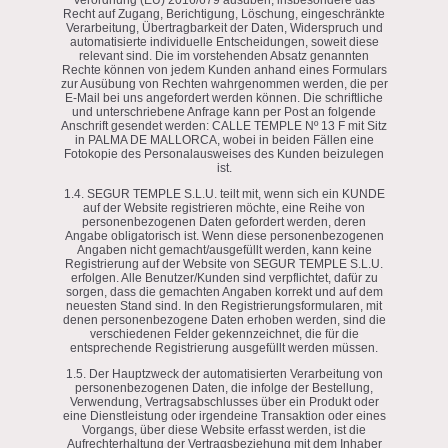
Recht auf Zugang, Berichtigung, Löschung, eingeschränkte
Verarbeitung, Übertragbarkeit der Daten, Widerspruch und
automatisierte individuelle Entscheidungen, soweit diese
relevant sind. Die im vorstehenden Absatz genannten
Rechte können von jedem Kunden anhand eines Formulars
zur Ausübung von Rechten wahrgenommen werden, die per
E-Mail bei uns angefordert werden können. Die schriftliche
und unterschriebene Anfrage kann per Post an folgende
Anschrift gesendet werden: CALLE TEMPLE Nº 13 F mit Sitz
in PALMA DE MALLORCA, wobei in beiden Fällen eine
Fotokopie des Personalausweises des Kunden beizulegen
ist.
1.4. SEGUR TEMPLE S.L.U. teilt mit, wenn sich ein KUNDE
auf der Website registrieren möchte, eine Reihe von
personenbezogenen Daten gefordert werden, deren
Angabe obligatorisch ist. Wenn diese personenbezogenen
Angaben nicht gemacht/ausgefüllt werden, kann keine
Registrierung auf der Website von SEGUR TEMPLE S.L.U.
erfolgen. Alle Benutzer/Kunden sind verpflichtet, dafür zu
sorgen, dass die gemachten Angaben korrekt und auf dem
neuesten Stand sind. In den Registrierungsformularen, mit
denen personenbezogene Daten erhoben werden, sind die
verschiedenen Felder gekennzeichnet, die für die
entsprechende Registrierung ausgefüllt werden müssen.
1.5. Der Hauptzweck der automatisierten Verarbeitung von
personenbezogenen Daten, die infolge der Bestellung,
Verwendung, Vertragsabschlusses über ein Produkt oder
eine Dienstleistung oder irgendeine Transaktion oder eines
Vorgangs, über diese Website erfasst werden, ist die
Aufrechterhaltung der Vertragsbeziehung mit dem Inhaber