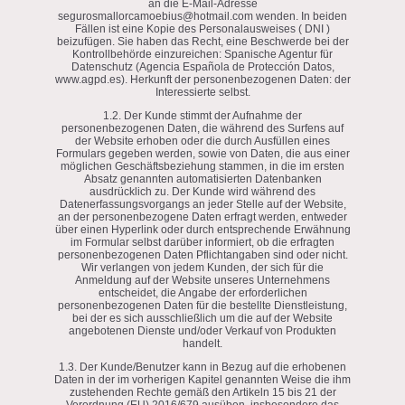
an die E-Mail-Adresse
segurosmallorcamoebius@hotmail.com wenden. In beiden
Fällen ist eine Kopie des Personalausweises ( DNI )
beizufügen. Sie haben das Recht, eine Beschwerde bei der
Kontrollbehörde einzureichen: Spanische Agentur für
Datenschutz (Agencia Española de Protección Datos,
www.agpd.es). Herkunft der personenbezogenen Daten: der
Interessierte selbst.
1.2. Der Kunde stimmt der Aufnahme der
personenbezogenen Daten, die während des Surfens auf
der Website erhoben oder die durch Ausfüllen eines
Formulars gegeben werden, sowie von Daten, die aus einer
möglichen Geschäftsbeziehung stammen, in die im ersten
Absatz genannten automatisierten Datenbanken
ausdrücklich zu. Der Kunde wird während des
Datenerfassungsvorgangs an jeder Stelle auf der Website,
an der personenbezogene Daten erfragt werden, entweder
über einen Hyperlink oder durch entsprechende Erwähnung
im Formular selbst darüber informiert, ob die erfragten
personenbezogenen Daten Pflichtangaben sind oder nicht.
Wir verlangen von jedem Kunden, der sich für die
Anmeldung auf der Website unseres Unternehmens
entscheidet, die Angabe der erforderlichen
personenbezogenen Daten für die bestellte Dienstleistung,
bei der es sich ausschließlich um die auf der Website
angebotenen Dienste und/oder Verkauf von Produkten
handelt.
1.3. Der Kunde/Benutzer kann in Bezug auf die erhobenen
Daten in der im vorherigen Kapitel genannten Weise die ihm
zustehenden Rechte gemäß den Artikeln 15 bis 21 der
Verordnung (EU) 2016/679 ausüben, insbesondere das