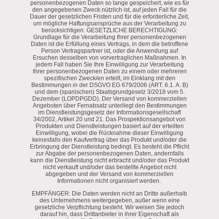
personenbezogenen Daten so lange gespeichert, wie es für
den angegebenen Zweck nützlich ist, auf jeden Fall für die
Dauer der gesetzlichen Fristen und für die erforderliche Zeit,
um mögliche Haftungsansprüche aus der Verarbeitung zu
berücksichtigen. GESETZLICHE BERECHTIGUNG:
Grundlage für die Verarbeitung Ihrer personenbezogenen
Daten ist die Erfüllung eines Vertrags, in dem die betroffene
Person Vertragspartner ist, oder die Anwendung auf
Ersuchen desselben von vorvertraglichen Maßnahmen. In
jedem Fall haben Sie Ihre Einwilligung zur Verarbeitung
Ihrer personenbezogenen Daten zu einem oder mehreren
spezifischen Zweck/en erteilt, im Einklang mit den
Bestimmungen in der DSGVO EG 679/2006 (ART. 6.1. A. B)
und dem (spanischen) Staatsgrundgesetz 3/2018 vom 5.
Dezember (LOPDPGDD). Der Versand von kommerziellen
Angeboten über Fernabsatz unterliegt den Bestimmungen
im Dienstleistungsgesetz der Informationsgesellschaft
34/2002, Artikel 20 und 21. Das Prospektionsangebot von
Produkten und Dienstleistungen basiert auf der erteilten
Einwilligung, wobei die Rücknahme dieser Einwilligung
keinesfalls den Kaufvertrag über das Produkt und/oder die
Erbringung der Dienstleistung bedingt. Es besteht die Pflicht
zur Abgabe der personenbezogenen Daten, andernfalls
kann die Dienstleistung nicht erbracht und/oder das Produkt
nicht verkauft und/oder das bestellte Angebot nicht
abgegeben und der Versand von kommerziellen
Informationen nicht organisiert werden.
EMPFÄNGER: Die Daten werden nicht an Dritte außerhalb
des Unternehmens weitergegeben, außer wenn eine
gesetzliche Verpflichtung besteht. Wir weisen Sie jedoch
darauf hin, dass Drittanbieter in ihrer Eigenschaft als