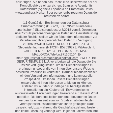
beizufügen. Sie haben das Recht, eine Beschwerde bei der
Kontrollbehörde einzureichen: Spanische Agentur für
Datenschutz (Agencia Española de Protección Datos,
www.agpd.es). Herkunft der personenbezogenen Daten: der
Interessierte selbst.
1.1 Gemäß den Bestimmungen der Datenschutz-
Grundverordnung (DSGVO, EG 679/2016 und dem (
spanischen ) Staatsgrundgesetz 3/2018 vom 5. Dezember,
über Schutz personenbezogener Daten und Gewährleistung
digitaler Rechte, stellen wir die folgenden Informationen zur
Verarbeitung Ihrer persönlichen Daten zur Verfügung:
VERANTWORTLICHER: SEGUR TEMPLE S.L.U..
Steueridentnummer (NIF/CIF): B57530271. Mit Anschrift:
CALLE TEMPLE Nº 13 F PLZ: 07001 PALMA DE
MALLORCA.Telefon:971105104, E-
mail:
segurosmallorcamoebius@hotmail.com
. ZWECK: Bei
SEGUR TEMPLE S.L.U. verarbeiten wir die Daten, die Sie
uns zur Verfügung stellen, um die Dienstleistungen zu
erbringen und/oder die von Ihnen über unsere Website
bestellten Produkte zu verkaufen. Darüber hinaus verwalten
wir den Versand von Informationen und kommerzieller
Prospektion. Um Ihnen unsere Dienstleistungen
entsprechend Ihren Interessen anbieten zu können,
erstellen wir auf der Grundlage der bereitgestellten
Informationen ein Käuferprofil. Es werden keine
automatisierten Entscheidungen basierend auf diesem Profil
getroffen. Die bereitgestellten personenbezogenen Daten
werden für einen Zeitraum von 5 Jahren ab dem letzten
Vertragsabschluss und/oder von Ihnen getätigten Kauf
gespeichert, bzw. während die Geschäftsbeziehung besteht
und keine Löschung verlangt wird. In jedem Fall werden Ihre